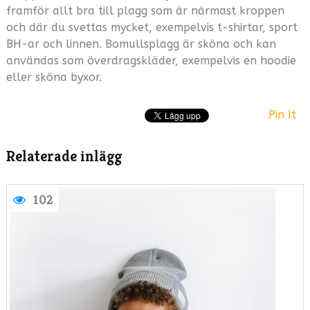
framför allt bra till plagg som är närmast kroppen
och där du svettas mycket, exempelvis t-shirtar, sport
BH-ar och linnen. Bomullsplagg är sköna och kan
användas som överdragskläder, exempelvis en hoodie
eller sköna byxor.
Pin It
Relaterade inlägg
MOD
102
OCH
TRE
Mo
för
bar